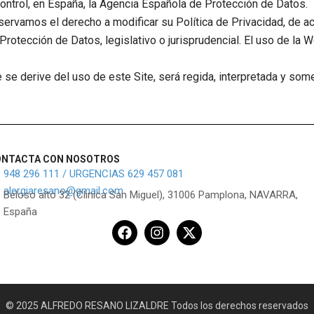
control, en España, la Agencia Española de Protección de Datos.
eservamos el derecho a modificar su Política de Privacidad, de ac
Protección de Datos, legislativo o jurisprudencial. El uso de l
e se derive del uso de este Site, será regida, interpretada y so
ONTACTA CON NOSOTROS
948 296 111 / URGENCIAS 629 457 081
alergiaresano@gmail.com
Beloso alto 32 (Clinica San Miguel), 31006 Pamplona, NAVARRA,
España
F
I
X
a
n
-
c
s
t
e
t
w
b
a
i
o
g
t
© 2025 ALFREDO RESANO LIZALDRE Todos los derechos reservados
o
r
t